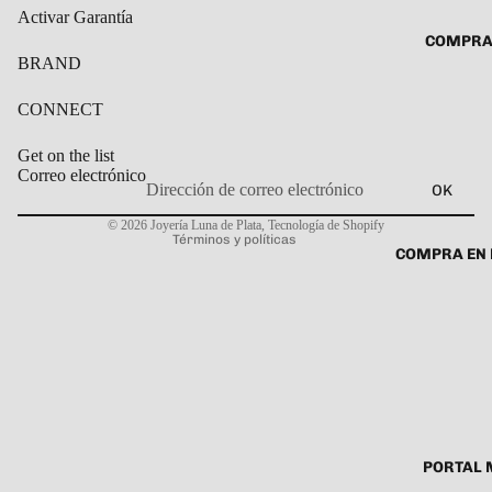
ROSARIO
Activar Garantía
CADENAS
COMPRA
SET DE A
COLLARE
BRAND
DIJE
DIJES
CONNECT
GARGANT
Get on the list
PULSERA
Correo electrónico
OK
CABALL
Política de privacidad
© 2026
Joyería Luna de Plata
,
Tecnología de Shopify
PULSER
Términos y políticas
COMPRA EN 
PULSERA
ROSARIO
TOBILLE
PORTAL 