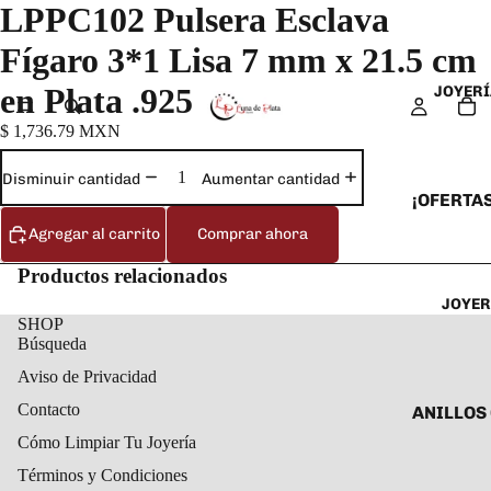
LPPC102 Pulsera Esclava
Fígaro 3*1 Lisa 7 mm x 21.5 cm
en Plata .925
JOYERÍ
$ 1,736.79 MXN
Disminuir cantidad
Aumentar cantidad
¡OFERTAS
Agregar al carrito
Comprar ahora
ANILLOS
ARETES
Productos relacionados
JOYER
CADENAS
SHOP
COLLARE
Búsqueda
DIJES Y
Aviso de Privacidad
ESCLAVA
Contacto
ANILLOS
Cómo Limpiar Tu Joyería
PULSERA
ANILLOS
TOBILLE
Términos y Condiciones
ARETES 