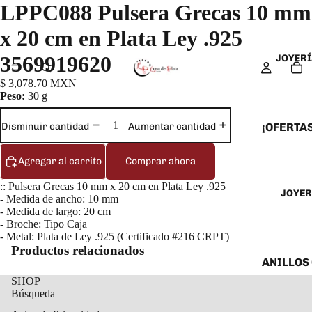
LPPC088 Pulsera Grecas 10 mm
x 20 cm en Plata Ley .925
3569919620
JOYERÍ
$ 3,078.70 MXN
Peso:
30 g
¡OFERTAS
Disminuir cantidad
Aumentar cantidad
ANILLOS
Agregar al carrito
Comprar ahora
ARETES
:: Pulsera Grecas 10 mm x 20 cm en Plata Ley .925
JOYER
CADENAS
- Medida de ancho: 10 mm
- Medida de largo: 20 cm
COLLARE
- Broche: Tipo Caja
DIJES Y
- Metal: Plata de Ley .925 (Certificado #216 CRPT)
Productos relacionados
ESCLAVA
ANILLOS
SHOP
PULSERA
ANILLOS
Búsqueda
TOBILLE
ARETES 