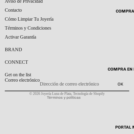
Aviso de Privacidad
ROSARIO
CADENAS
Contacto
COMPRA
SET DE A
COLLARE
Cómo Limpiar Tu Joyería
DIJE
DIJES
Términos y Condiciones
GARGANT
Activar Garantía
PULSERA
BRAND
CABALL
CONNECT
PULSER
COMPRA EN 
PULSERA
Get on the list
Correo electrónico
ROSARIO
OK
Política de privacidad
TOBILLE
© 2026
Joyería Luna de Plata
,
Tecnología de Shopify
Términos y políticas
PORTAL 