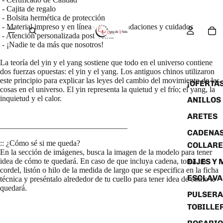
- Cajita de regalo
- Bolsita hermética de protección
- Material impreso y en línea de recomendaciones y cuidados
- Atención personalizada post-venta
- ¡Nadie te da más que nosotros!
La teoría del yin y el yang sostiene que todo en el universo contiene
dos fuerzas opuestas: el yin y el yang. Los antiguos chinos utilizaron
este principio para explicar las leyes del cambio del movimiento de las
¡OFERTAS
cosas en el universo. El yin representa la quietud y el frío; el yang, la
inquietud y el calor.
ANILLOS
ARETES
________________________________
CADENAS
:: ¿Cómo sé si me queda?
COLLARE
En la sección de imágenes, busca la imagen de la modelo para tener
DIJES Y
idea de cómo te quedará. En caso de que incluya cadena, toma un
cordel, listón o hilo de la medida de largo que se especifica en la ficha
ESCLAVA
técnica y preséntalo alrededor de tu cuello para tener idea de cómo te
quedará.
PULSERA
TOBILLE