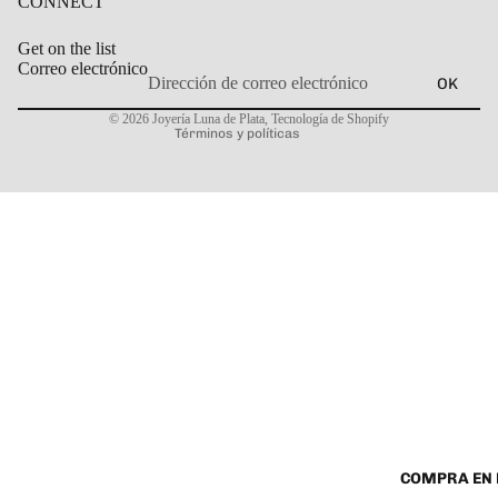
CONNECT
Get on the list
Correo electrónico
OK
Política de privacidad
© 2026
Joyería Luna de Plata
,
Tecnología de Shopify
Términos y políticas
COMPRA EN 