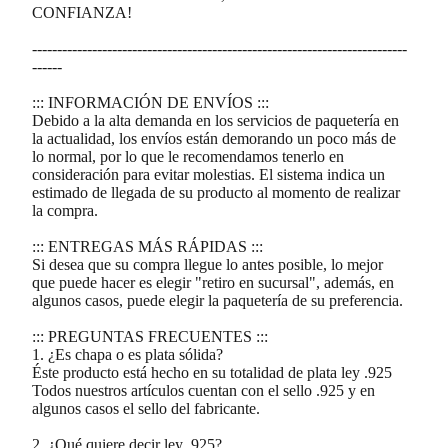
CONFIANZA!
---------------------------------------------------------------------------
------
::: INFORMACIÓN DE ENVÍOS :::
Debido a la alta demanda en los servicios de paquetería en
la actualidad, los envíos están demorando un poco más de
lo normal, por lo que le recomendamos tenerlo en
consideración para evitar molestias. El sistema indica un
estimado de llegada de su producto al momento de realizar
la compra.
::: ENTREGAS MÁS RÁPIDAS :::
Si desea que su compra llegue lo antes posible, lo mejor
que puede hacer es elegir "retiro en sucursal", además, en
algunos casos, puede elegir la paquetería de su preferencia.
::: PREGUNTAS FRECUENTES :::
1. ¿Es chapa o es plata sólida?
Éste producto está hecho en su totalidad de plata ley .925
Todos nuestros artículos cuentan con el sello .925 y en
algunos casos el sello del fabricante.
2. ¿Qué quiere decir ley .925?