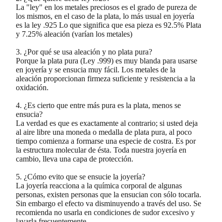
La "ley" en los metales preciosos es el grado de pureza de
los mismos, en el caso de la plata, lo más usual en joyería
es la ley .925 Lo que significa que esa pieza es 92.5% Plata
y 7.25% aleación (varían los metales)
3. ¿Por qué se usa aleación y no plata pura?
Porque la plata pura (Ley .999) es muy blanda para usarse
en joyería y se ensucia muy fácil. Los metales de la
aleación proporcionan firmeza suficiente y resistencia a la
oxidación.
4. ¿Es cierto que entre más pura es la plata, menos se
ensucia?
La verdad es que es exactamente al contrario; si usted deja
al aire libre una moneda o medalla de plata pura, al poco
tiempo comienza a formarse una especie de costra. Es por
la estructura molecular de ésta. Toda nuestra joyería en
cambio, lleva una capa de protección.
5. ¿Cómo evito que se ensucie la joyería?
La joyería reacciona a la química corporal de algunas
personas, existen personas que la ensucian con sólo tocarla.
Sin embargo el efecto va disminuyendo a través del uso. Se
recomienda no usarla en condiciones de sudor excesivo y
lavarla frecuentemente.