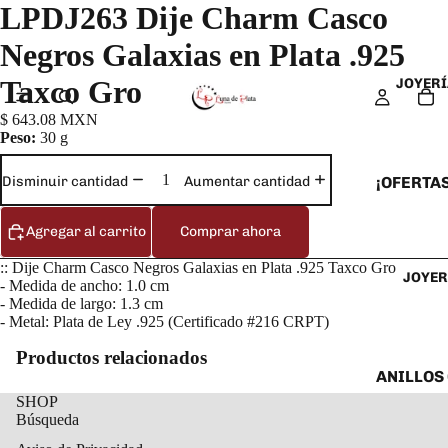
LPDJ263 Dije Charm Casco
Negros Galaxias en Plata .925
Taxco Gro
JOYERÍ
$ 643.08 MXN
Peso:
30 g
¡OFERTAS
Disminuir cantidad
Aumentar cantidad
ANILLOS
Agregar al carrito
Comprar ahora
ARETES
:: Dije Charm Casco Negros Galaxias en Plata .925 Taxco Gro
JOYER
CADENAS
- Medida de ancho: 1.0 cm
- Medida de largo: 1.3 cm
COLLARE
- Metal: Plata de Ley .925 (Certificado #216 CRPT)
DIJES Y
Productos relacionados
ESCLAVA
ANILLOS
SHOP
PULSERA
ANILLOS
Búsqueda
TOBILLE
ARETES 