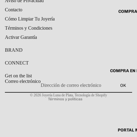
Aviso de Privacidad
ROSARIO
CADENAS
Contacto
COMPRA
SET DE A
COLLARE
Cómo Limpiar Tu Joyería
DIJE
DIJES
Términos y Condiciones
GARGANT
Activar Garantía
PULSERA
BRAND
CABALL
CONNECT
PULSER
COMPRA EN 
PULSERA
Get on the list
Correo electrónico
ROSARIO
OK
Política de privacidad
TOBILLE
© 2026
Joyería Luna de Plata
,
Tecnología de Shopify
Términos y políticas
PORTAL 