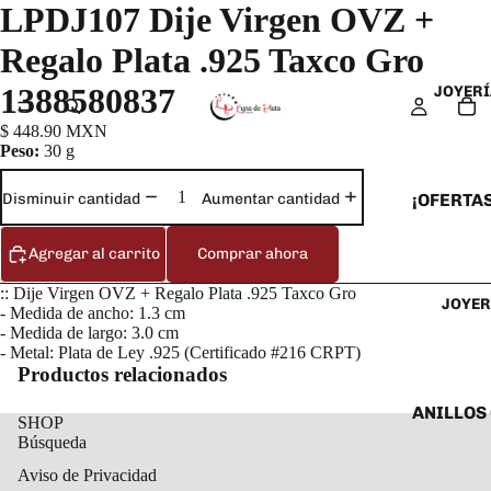
LPDJ107 Dije Virgen OVZ +
Regalo Plata .925 Taxco Gro
1388580837
JOYERÍ
$ 448.90 MXN
Peso:
30 g
¡OFERTAS
Disminuir cantidad
Aumentar cantidad
ANILLOS
Agregar al carrito
Comprar ahora
ARETES
:: Dije Virgen OVZ + Regalo Plata .925 Taxco Gro
JOYER
CADENAS
- Medida de ancho: 1.3 cm
- Medida de largo: 3.0 cm
COLLARE
- Metal: Plata de Ley .925 (Certificado #216 CRPT)
DIJES Y
Productos relacionados
ESCLAVA
ANILLOS
SHOP
Búsqueda
PULSERA
ANILLOS
TOBILLE
Aviso de Privacidad
ARETES 