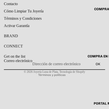
ROSARIO
Contacto
CADENAS
COMPRA
Cómo Limpiar Tu Joyería
SET DE A
COLLARE
DIJE
Términos y Condiciones
DIJES
Activar Garantía
GARGANT
BRAND
PULSERA
CABALL
CONNECT
PULSER
COMPRA EN 
Get on the list
PULSERA
Correo electrónico
OK
Política de privacidad
ROSARIO
© 2026
Joyería Luna de Plata
,
Tecnología de Shopify
TOBILLE
Términos y políticas
PORTAL 