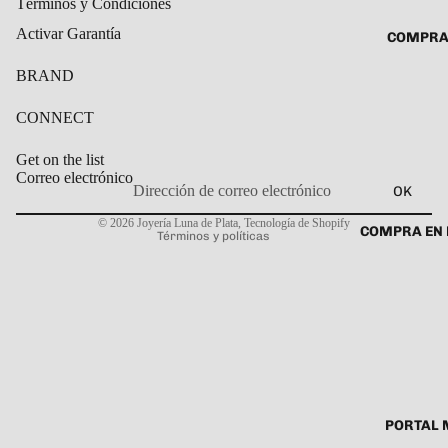
Términos y Condiciones
ROSARIO
CADENAS
Activar Garantía
COMPRA
SET DE A
COLLARE
DIJE
BRAND
DIJES
GARGANT
CONNECT
PULSERA
Get on the list
CABALL
Correo electrónico
OK
Política de privacidad
PULSER
© 2026
Joyería Luna de Plata
,
Tecnología de Shopify
COMPRA EN 
Términos y políticas
PULSERA
ROSARIO
TOBILLE
PORTAL 