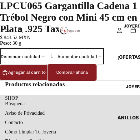
LPCU065 Gargantilla Cadena 1
Trébol Negro con Mini 45 cm en
Plata .925 Taxco
JOYERÍ
$ 843.52 MXN
Peso:
30 g
¡OFERTAS
Disminuir cantidad
Aumentar cantidad
ANILLOS
Agregar al carrito
Comprar ahora
ARETES
Productos relacionados
JOYER
CADENAS
COLLARE
SHOP
Búsqueda
DIJES Y
Aviso de Privacidad
ESCLAVA
ANILLOS
Contacto
PULSERA
ANILLOS
Cómo Limpiar Tu Joyería
TOBILLE
ARETES 