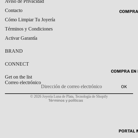
Aviso de Privacidad
ROSARIO
CADENAS
Contacto
COMPRA
SET DE A
COLLARE
Cómo Limpiar Tu Joyería
DIJE
DIJES
Términos y Condiciones
GARGANT
Activar Garantía
PULSERA
BRAND
CABALL
CONNECT
PULSER
COMPRA EN 
PULSERA
Get on the list
Correo electrónico
ROSARIO
OK
Política de privacidad
TOBILLE
© 2026
Joyería Luna de Plata
,
Tecnología de Shopify
Términos y políticas
PORTAL 