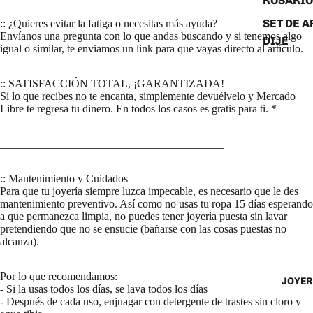
ROSARIO
SET DE A
:: ¿Quieres evitar la fatiga o necesitas más ayuda?
Envíanos una pregunta con lo que andas buscando y si tenemos algo
DIJE
igual o similar, te enviamos un link para que vayas directo al artículo.
:: SATISFACCIÓN TOTAL, ¡GARANTIZADA!
Si lo que recibes no te encanta, simplemente devuélvelo y Mercado
Libre te regresa tu dinero. En todos los casos es gratis para ti. *
________________________________________
:: Mantenimiento y Cuidados
Para que tu joyería siempre luzca impecable, es necesario que le des
mantenimiento preventivo. Así como no usas tu ropa 15 días esperando
a que permanezca limpia, no puedes tener joyería puesta sin lavar
pretendiendo que no se ensucie (bañarse con las cosas puestas no
alcanza).
Por lo que recomendamos:
JOYER
- Si la usas todos los días, se lava todos los días
- Después de cada uso, enjuagar con detergente de trastes sin cloro y