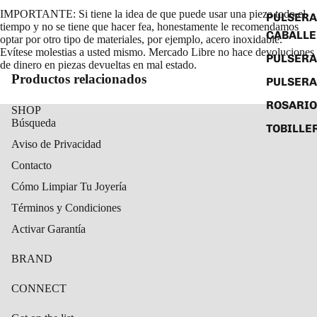
IMPORTANTE: Si tiene la idea de que puede usar una pieza todo el
PULSERA
tiempo y no se tiene que hacer fea, honestamente le recomendamos
CABALL
optar por otro tipo de materiales, por ejemplo, acero inoxidable.
Evítese molestias a usted mismo. Mercado Libre no hace devoluciones
PULSER
de dinero en piezas devueltas en mal estado.
Productos relacionados
PULSERA
ROSARIO
SHOP
Búsqueda
TOBILLE
Aviso de Privacidad
Contacto
Cómo Limpiar Tu Joyería
Términos y Condiciones
Activar Garantía
BRAND
CONNECT