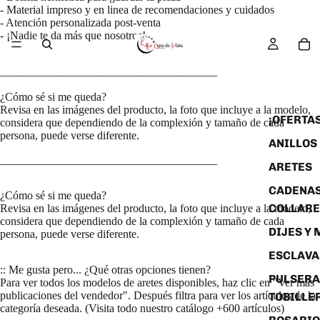
- Material impreso y en linea de recomendaciones y cuidados
- Atención personalizada post-venta
- ¡Nadie te da más que nosotros!
______________________________________
¿Cómo sé si me queda?
Revisa en las imágenes del producto, la foto que incluye a la modelo,
¡OFERTAS
considera que dependiendo de la complexión y tamaño de cada
persona, puede verse diferente.
ANILLOS
______________________________________
ARETES
CADENAS
¿Cómo sé si me queda?
COLLARE
Revisa en las imágenes del producto, la foto que incluye a la modelo,
considera que dependiendo de la complexión y tamaño de cada
DIJES Y
persona, puede verse diferente.
ESCLAVA
:: Me gusta pero... ¿Qué otras opciones tienen?
PULSERA
Para ver todos los modelos de aretes disponibles, haz clic en "Ver más
publicaciones del vendedor". Después filtra para ver los artículos de la
TOBILLE
categoría deseada. (Visita todo nuestro catálogo +600 artículos)