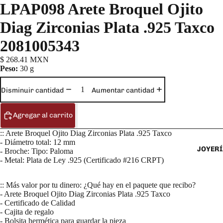
LPAP098 Arete Broquel Ojito
Diag Zirconias Plata .925 Taxco
2081005343
$ 268.41 MXN
Peso:
30 g
Disminuir cantidad
Aumentar cantidad
Agregar al carrito
:: Arete Broquel Ojito Diag Zirconias Plata .925 Taxco
- Diámetro total: 12 mm
JOYERÍ
- Broche: Tipo: Paloma
- Metal: Plata de Ley .925 (Certificado #216 CRPT)
:: Más valor por tu dinero: ¿Qué hay en el paquete que recibo?
- Arete Broquel Ojito Diag Zirconias Plata .925 Taxco
- Certificado de Calidad
- Cajita de regalo
- Bolsita hermética para guardar la pieza