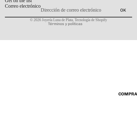
Get on the list
Correo electrónico
OK
Política de privacidad
© 2026
Joyería Luna de Plata
,
Tecnología de Shopify
Términos y políticas
COMPRA