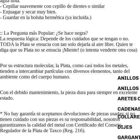
agua tibia.
- Cepillar suavemente con cepillo de dientes o similar
- Enjuagar y secar muy bien.
- Guardar en la bolsita hermética (ya incluida.)
:: La Pregunta más Popular: ¿Se hace negra?
La respuesta lógica: Depende de los cuidados que se tengan o no.
TODA la Plata se ensucia con tan solo dejarla al aire libre. Quien te
diga que su Plata no se ensucia ¡Miente! (o intenta venderte otra cosa)
Por su estructura molecular, la Plata, como casi todos los metales,
tienden a intercambiar partículas con diversos elementos, tanto del
ambiente como del cuerpo humano.
ANILLOS
ANILLOS
Con el debido mantenimiento, la pieza dura para siempre en excelente
estado.
ARETES 
CADENAS
* No hay garantía ni aceptamos devoluciones de piezas usadas; si no
COLLARE
tienen cuidado con sus piezas es su responsabilidad, nosotros
garantizamos la calidad del metal con Certificado del Consejo
DIJES
Regulador de la Plata de Taxco (Reg. 216).
GARGANT