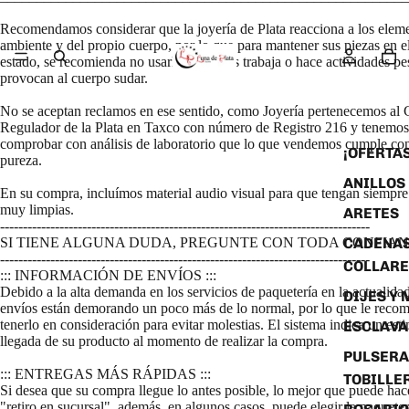
Recomendamos considerar que la joyería de Plata reacciona a los elem
ambiente y del propio cuerpo, por lo que para mantener sus piezas en e
estado, se recomienda no usarlas mientras trabaja o hace actividades p
provocan al cuerpo sudar.
No se aceptan reclamos en ese sentido, como Joyería pertenecemos al 
Regulador de la Plata en Taxco con número de Registro 216 y tenemo
comprobar con análisis de laboratorio que lo que vendemos cumple con
¡OFERTAS
pureza.
ANILLOS
En su compra, incluímos material audio visual para que tengan siempre
muy limpias.
ARETES
---------------------------------------------------------------------------------
CADENAS
SI TIENE ALGUNA DUDA, PREGUNTE CON TODA CONFIAN
---------------------------------------------------------------------------------
COLLARE
::: INFORMACIÓN DE ENVÍOS :::
Debido a la alta demanda en los servicios de paquetería en la actualidad
DIJES Y
envíos están demorando un poco más de lo normal, por lo que le rec
tenerlo en consideración para evitar molestias. El sistema indica un es
ESCLAVA
llegada de su producto al momento de realizar la compra.
PULSERA
::: ENTREGAS MÁS RÁPIDAS :::
TOBILLE
Si desea que su compra llegue lo antes posible, lo mejor que puede hace
"retiro en sucursal", además, en algunos casos, puede elegir la paqueter