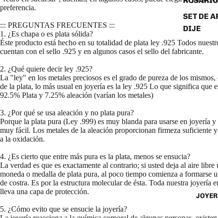
ROSARIO
preferencia.
SET DE A
::: PREGUNTAS FRECUENTES :::
DIJE
1. ¿Es chapa o es plata sólida?
Éste producto está hecho en su totalidad de plata ley .925 Todos nuestro
cuentan con el sello .925 y en algunos casos el sello del fabricante.
2. ¿Qué quiere decir ley .925?
La "ley" en los metales preciosos es el grado de pureza de los mismos, 
de la plata, lo más usual en joyería es la ley .925 Lo que significa que e
92.5% Plata y 7.25% aleación (varían los metales)
3. ¿Por qué se usa aleación y no plata pura?
Porque la plata pura (Ley .999) es muy blanda para usarse en joyería y
muy fácil. Los metales de la aleación proporcionan firmeza suficiente y 
a la oxidación.
4. ¿Es cierto que entre más pura es la plata, menos se ensucia?
La verdad es que es exactamente al contrario; si usted deja al aire libre
moneda o medalla de plata pura, al poco tiempo comienza a formarse u
de costra. Es por la estructura molecular de ésta. Toda nuestra joyería 
lleva una capa de protección.
JOYER
5. ¿Cómo evito que se ensucie la joyería?
La joyería reacciona a la química corporal de algunas personas, existe