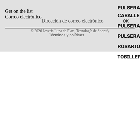
PULSERA
Get on the list
CABALL
Correo electrónico
OK
Política de privacidad
PULSER
© 2026
Joyería Luna de Plata
,
Tecnología de Shopify
Términos y políticas
PULSERA
ROSARIO
TOBILLE