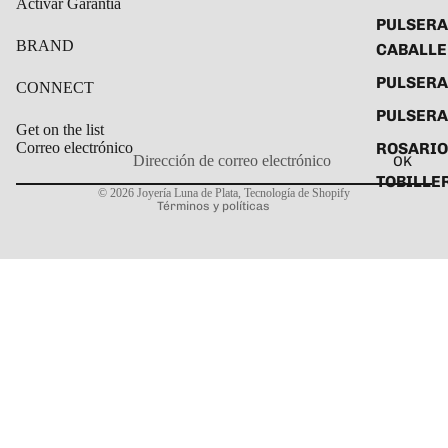
Activar Garantía
PULSERA
BRAND
CABALL
PULSER
CONNECT
PULSERA
Get on the list
ROSARIO
Correo electrónico
OK
Política de privacidad
TOBILLE
© 2026
Joyería Luna de Plata
,
Tecnología de Shopify
Términos y políticas