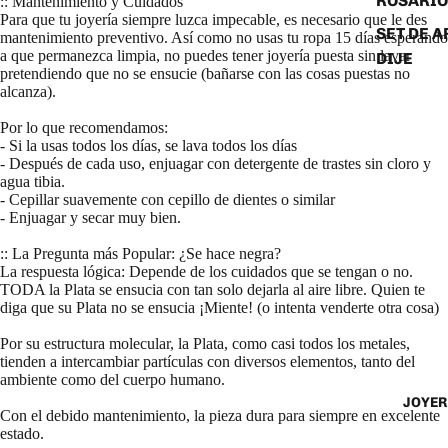
ROSARIO
:: Mantenimiento y Cuidados
Para que tu joyería siempre luzca impecable, es necesario que le des
SET DE A
mantenimiento preventivo. Así como no usas tu ropa 15 días esperando
a que permanezca limpia, no puedes tener joyería puesta sin lavar
DIJE
pretendiendo que no se ensucie (bañarse con las cosas puestas no
alcanza).
Por lo que recomendamos:
- Si la usas todos los días, se lava todos los días
- Después de cada uso, enjuagar con detergente de trastes sin cloro y
agua tibia.
- Cepillar suavemente con cepillo de dientes o similar
- Enjuagar y secar muy bien.
:: La Pregunta más Popular: ¿Se hace negra?
La respuesta lógica: Depende de los cuidados que se tengan o no.
TODA la Plata se ensucia con tan solo dejarla al aire libre. Quien te
diga que su Plata no se ensucia ¡Miente! (o intenta venderte otra cosa)
Por su estructura molecular, la Plata, como casi todos los metales,
tienden a intercambiar partículas con diversos elementos, tanto del
ambiente como del cuerpo humano.
JOYER
Con el debido mantenimiento, la pieza dura para siempre en excelente
estado.