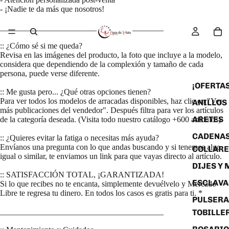
- ¡Nadie te da más que nosotros!
________________________________________
:: ¿Cómo sé si me queda?
Revisa en las imágenes del producto, la foto que incluye a la modelo,
considera que dependiendo de la complexión y tamaño de cada
persona, puede verse diferente.
¡OFERTAS
:: Me gusta pero... ¿Qué otras opciones tienen?
Para ver todos los modelos de arracadas disponibles, haz clic en "Ver
ANILLOS
más publicaciones del vendedor". Después filtra para ver los artículos
ARETES
de la categoría deseada. (Visita todo nuestro catálogo +600 artículos)
CADENAS
:: ¿Quieres evitar la fatiga o necesitas más ayuda?
Envíanos una pregunta con lo que andas buscando y si tenemos algo
COLLARE
igual o similar, te enviamos un link para que vayas directo al artículo.
DIJES Y
:: SATISFACCIÓN TOTAL, ¡GARANTIZADA!
ESCLAVA
Si lo que recibes no te encanta, simplemente devuélvelo y Mercado
Libre te regresa tu dinero. En todos los casos es gratis para ti. *
PULSERA
________________________________________
TOBILLE