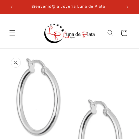
Ir
directamente
Bienvenid@ a Joyería Luna de Plata
al contenido
Carrito
Ir
directamente
a la
información
del producto