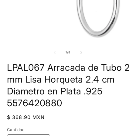
Abrir
A
elemento
e
multimedia
m
de
1
/
8
1
2
en
e
LPAL067 Arracada de Tubo 2
una
u
ventana
v
modal
m
mm Lisa Horqueta 2.4 cm
Diametro en Plata .925
5576420880
Precio
$ 368.90 MXN
habitual
Cantidad