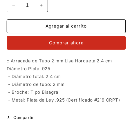
Reducir
Aumentar
cantidad
cantidad
para
para
LPAL067
LPAL067
Agregar al carrito
Arracada
Arracada
de
de
Comprar ahora
Tubo
Tubo
2
2
mm
mm
:: Arracada de Tubo 2 mm Lisa Horqueta 2.4 cm
Lisa
Lisa
Diámetro Plata .925
Horqueta
Horqueta
2.4
2.4
- Diámetro total: 2.4 cm
cm
cm
- Diámetro de tubo: 2 mm
Diametro
Diametro
- Broche: Tipo Bisagra
en
en
Plata
Plata
- Metal: Plata de Ley .925 (Certificado #216 CRPT)
.925
.925
5576420880
5576420880
Compartir