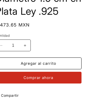
lata Ley .925
recio
 473.65 MXN
bitual
ntidad
Reducir
Aumentar
cantidad
cantidad
para
para
LPADJ079
LPADJ079
Agregar al carrito
Set
Set
Aretes
Aretes
Comprar ahora
+
+
Dije
Dije
+
+
Cadena
Cadena
Compartir
Trébol
Trébol
Blanco
Blanco
Nal
Nal