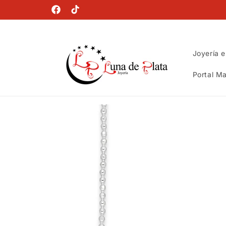
Ir
directamente
Facebook
TikTok
al contenido
Joyería e
Portal Ma
Ir
directamente
a la
información
del producto