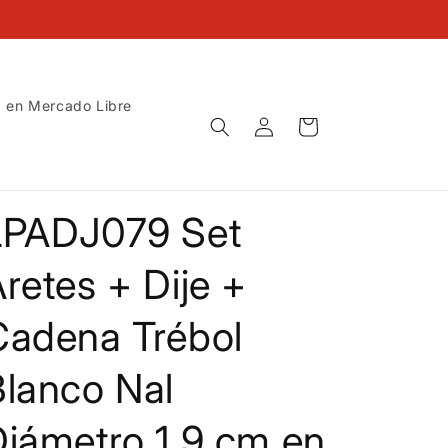
 en Mercado Libre
Iniciar
Carrito
sesión
LPADJ079 Set
retes + Dije +
Cadena Trébol
Blanco Nal
Diámetro 1.9 cm en