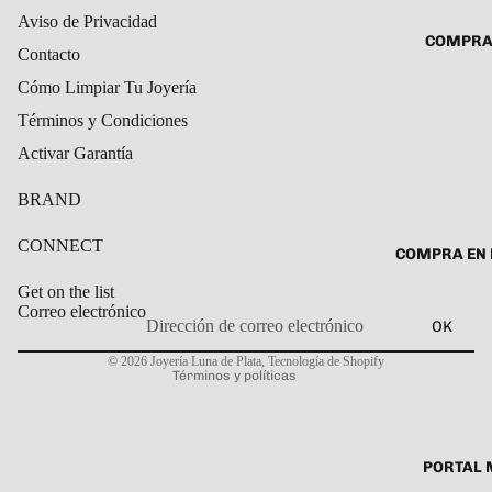
ROSARIO
Aviso de Privacidad
CADENAS
COMPRA
SET DE A
Contacto
COLLARE
DIJE
Cómo Limpiar Tu Joyería
DIJES
Términos y Condiciones
GARGANT
Activar Garantía
PULSERA
CABALL
BRAND
PULSER
CONNECT
COMPRA EN 
PULSERA
Get on the list
ROSARIO
Correo electrónico
OK
Política de privacidad
TOBILLE
© 2026
Joyería Luna de Plata
,
Tecnología de Shopify
Términos y políticas
PORTAL 