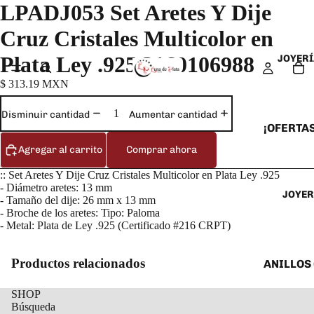
LPADJ053 Set Aretes Y Dije
Cruz Cristales Multicolor en
Plata Ley .925 3160106988
JOYERÍ
$ 313.19 MXN
Disminuir cantidad
Aumentar cantidad
¡OFERTAS
Agregar al carrito
Comprar ahora
ANILLOS
ARETES
:: Set Aretes Y Dije Cruz Cristales Multicolor en Plata Ley .925
- Diámetro aretes: 13 mm
JOYER
CADENAS
- Tamaño del dije: 26 mm x 13 mm
- Broche de los aretes: Tipo: Paloma
COLLARE
- Metal: Plata de Ley .925 (Certificado #216 CRPT)
DIJES Y
ESCLAVA
Productos relacionados
ANILLOS
PULSERA
ANILLOS
SHOP
TOBILLE
Búsqueda
ARETES 