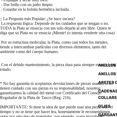
- Dar brillo con un paño limpio.
- Guardar en la bolsita hermética incluida.
:: La Pregunta más Popular: ¿Se hace oscura?
La respuesta lógica: Depende de los cuidados que se tengan o no.
TODA la Plata se ensucia con tan solo dejarla al aire libre. Quien te
diga que su Plata no se ensucia ¡Miente! (o intenta venderte otra cosa)
Por su estructura molecular, la Plata, como casi todos los metales,
tiende a intercambiar partículas con diversos elementos, tanto del
ambiente como del cuerpo humano.
Con el debido mantenimiento, la pieza dura para siempre en excelente
ANILLOS
estado.
ANILLOS
ARETES 
* No hay garantía ni aceptamos devoluciones de piezas usadas; si no
tienen cuidado con sus piezas es su responsabilidad, nosotros
CADENAS
garantizamos la calidad del metal con Certificado del Consejo
COLLARE
Regulador de la Plata de Taxco (Reg. 216).
DIJES
IMPORTANTE: Si tiene la idea de que puede usar una pieza todo el
tiempo y no se tiene que hacer fea, honestamente le recomendamos
GARGANT
optar por otro tipo de materiales, por ejemplo, acero inoxidable.