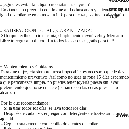
ROSARIO
:: ¿Quieres evitar la fatiga o necesitas más ayuda?
SET DE A
Envíanos una pregunta con lo que andas buscando y si tenemos algo
igual o similar, te enviamos un link para que vayas directo al artículo.
DIJE
:: SATISFACCIÓN TOTAL, ¡GARANTIZADA!
Si lo que recibes no te encanta, simplemente devuélvelo y Mercado
Libre te regresa tu dinero. En todos los casos es gratis para ti. *
________________________________________
:: Mantenimiento y Cuidados
Para que tu joyería siempre luzca impecable, es necesario que le des
mantenimiento preventivo. Así como no usas tu ropa 15 días esperando
a que permanezca limpia, no puedes tener joyería puesta sin lavar
pretendiendo que no se ensucie (bañarse con las cosas puestas no
alcanza).
Por lo que recomendamos:
- Si la usas todos los días, se lava todos los días
- Después de cada uso, enjuagar con detergente de trastes sin cloro y
JOYER
agua tibia.
- Cepillar suavemente con cepillo de dientes o similar
- Enjuagar y secar muy bien.