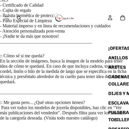
- Certificado de Calidad
- Cajita de regalo
- Bolsita hermética de protección
- Paño Especial de Limpieza
- Material impreso y en linea de recomendaciones y cuidados
- Atención personalizada post-venta
- ¡Nadie te da más que nosotros!
________________________________________
¡OFERTAS
:: Cómo sé si me queda?
ANILLOS
En la sección de imágenes, busca la imagen de la modelo para tener
idea de cómo te quedará. En caso de que incluya cadena, toma un
ARETES
cordel, listón o hilo de la medida de largo que se especifica en la ficha
CADENAS
técnica y preséntalo alrededor de tu cuello para tener idea de cómo te
quedará.
COLLARE
________________________________________
DIJES Y
:: Me gusta pero... ¿Qué otras opciones tienen?
ESCLAVA
Para ver todos los modelos de joyería disponibles, haz clic en "Ver
PULSERA
más publicaciones del vendedor". Después filtra para ver los artículos
de la categoría deseada. (Visita todo nuestro catálogo)
TOBILLE