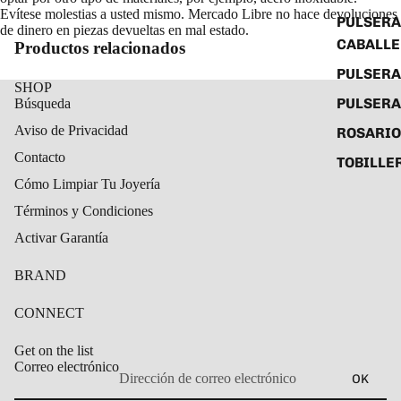
Evítese molestias a usted mismo. Mercado Libre no hace devoluciones
PULSERA
de dinero en piezas devueltas en mal estado.
CABALL
Productos relacionados
PULSER
SHOP
PULSERA
Búsqueda
Aviso de Privacidad
ROSARIO
Contacto
TOBILLE
Cómo Limpiar Tu Joyería
Términos y Condiciones
Activar Garantía
BRAND
CONNECT
Get on the list
Correo electrónico
OK
Política de privacidad