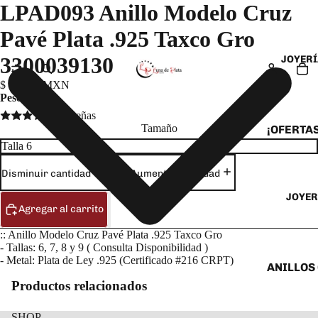
LPAD093 Anillo Modelo Cruz
Pavé Plata .925 Taxco Gro
3300039130
JOYERÍ
$ 376.70 MXN
Peso:
100 g
1 reseñas
Tamaño
¡OFERTAS
ANILLOS
Disminuir cantidad
Aumentar cantidad
ARETES
JOYER
CADENAS
Agregar al carrito
COLLARE
:: Anillo Modelo Cruz Pavé Plata .925 Taxco Gro
DIJES Y
- Tallas: 6, 7, 8 y 9 ( Consulta Disponibilidad )
- Metal: Plata de Ley .925 (Certificado #216 CRPT)
ESCLAVA
ANILLOS
Productos relacionados
PULSERA
ANILLOS
TOBILLE
ARETES 
SHOP