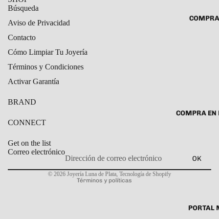
ROSARIO
Búsqueda
CADENAS
COMPRA
Aviso de Privacidad
SET DE A
COLLARE
DIJE
Contacto
DIJES
Cómo Limpiar Tu Joyería
GARGANT
Términos y Condiciones
PULSERA
Activar Garantía
CABALL
PULSER
BRAND
COMPRA EN 
PULSERA
CONNECT
ROSARIO
Get on the list
TOBILLE
Correo electrónico
OK
Política de privacidad
© 2026
Joyería Luna de Plata
,
Tecnología de Shopify
Términos y políticas
PORTAL 