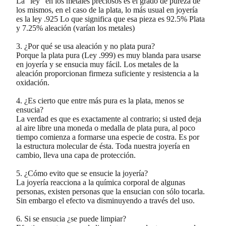
La "ley" en los metales preciosos es el grado de pureza de
los mismos, en el caso de la plata, lo más usual en joyería
es la ley .925 Lo que significa que esa pieza es 92.5% Plata
y 7.25% aleación (varían los metales)
3. ¿Por qué se usa aleación y no plata pura?
Porque la plata pura (Ley .999) es muy blanda para usarse
en joyería y se ensucia muy fácil. Los metales de la
aleación proporcionan firmeza suficiente y resistencia a la
oxidación.
4. ¿Es cierto que entre más pura es la plata, menos se
ensucia?
La verdad es que es exactamente al contrario; si usted deja
al aire libre una moneda o medalla de plata pura, al poco
tiempo comienza a formarse una especie de costra. Es por
la estructura molecular de ésta. Toda nuestra joyería en
cambio, lleva una capa de protección.
5. ¿Cómo evito que se ensucie la joyería?
La joyería reacciona a la química corporal de algunas
personas, existen personas que la ensucian con sólo tocarla.
Sin embargo el efecto va disminuyendo a través del uso.
6. Si se ensucia ¿se puede limpiar?