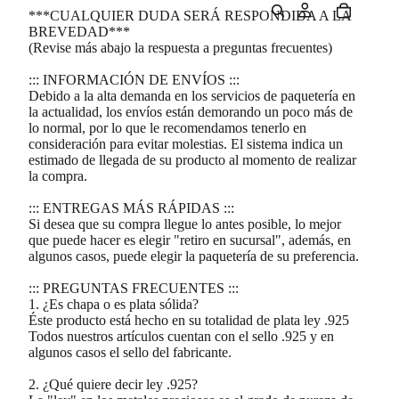
***CUALQUIER DUDA SERÁ RESPONDIDA A LA
BREVEDAD***
(Revise más abajo la respuesta a preguntas frecuentes)
::: INFORMACIÓN DE ENVÍOS :::
Debido a la alta demanda en los servicios de paquetería en
la actualidad, los envíos están demorando un poco más de
lo normal, por lo que le recomendamos tenerlo en
consideración para evitar molestias. El sistema indica un
estimado de llegada de su producto al momento de realizar
la compra.
::: ENTREGAS MÁS RÁPIDAS :::
Si desea que su compra llegue lo antes posible, lo mejor
que puede hacer es elegir "retiro en sucursal", además, en
algunos casos, puede elegir la paquetería de su preferencia.
::: PREGUNTAS FRECUENTES :::
1. ¿Es chapa o es plata sólida?
Éste producto está hecho en su totalidad de plata ley .925
Todos nuestros artículos cuentan con el sello .925 y en
algunos casos el sello del fabricante.
2. ¿Qué quiere decir ley .925?