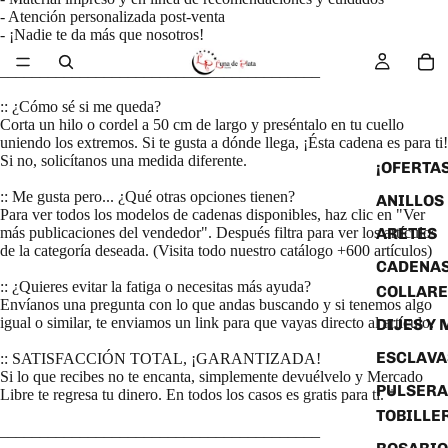
- Atención personalizada post-venta
- ¡Nadie te da más que nosotros!
________________________________________
:: ¿Cómo sé si me queda?
Corta un hilo o cordel a 50 cm de largo y preséntalo en tu cuello
uniendo los extremos. Si te gusta a dónde llega, ¡Ésta cadena es para ti!
Si no, solicítanos una medida diferente.
¡OFERTAS
:: Me gusta pero... ¿Qué otras opciones tienen?
ANILLOS
Para ver todos los modelos de cadenas disponibles, haz clic en "Ver
ARETES
más publicaciones del vendedor". Después filtra para ver los artículos
de la categoría deseada. (Visita todo nuestro catálogo +600 artículos)
CADENAS
:: ¿Quieres evitar la fatiga o necesitas más ayuda?
COLLARE
Envíanos una pregunta con lo que andas buscando y si tenemos algo
igual o similar, te enviamos un link para que vayas directo al artículo.
DIJES Y
ESCLAVA
:: SATISFACCIÓN TOTAL, ¡GARANTIZADA!
Si lo que recibes no te encanta, simplemente devuélvelo y Mercado
PULSERA
Libre te regresa tu dinero. En todos los casos es gratis para ti. *
TOBILLE
________________________________________