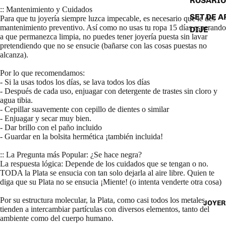
ROSARIO
:: Mantenimiento y Cuidados
SET DE A
Para que tu joyería siempre luzca impecable, es necesario que le des
mantenimiento preventivo. Así como no usas tu ropa 15 días esperando
DIJE
a que permanezca limpia, no puedes tener joyería puesta sin lavar
pretendiendo que no se ensucie (bañarse con las cosas puestas no
alcanza).
Por lo que recomendamos:
- Si la usas todos los días, se lava todos los días
- Después de cada uso, enjuagar con detergente de trastes sin cloro y
agua tibia.
- Cepillar suavemente con cepillo de dientes o similar
- Enjuagar y secar muy bien.
- Dar brillo con el paño incluido
- Guardar en la bolsita hermética ¡también incluida!
:: La Pregunta más Popular: ¿Se hace negra?
La respuesta lógica: Depende de los cuidados que se tengan o no.
TODA la Plata se ensucia con tan solo dejarla al aire libre. Quien te
diga que su Plata no se ensucia ¡Miente! (o intenta venderte otra cosa)
Por su estructura molecular, la Plata, como casi todos los metales,
JOYER
tienden a intercambiar partículas con diversos elementos, tanto del
ambiente como del cuerpo humano.