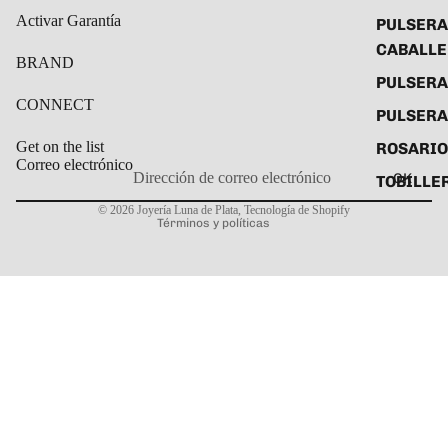
Activar Garantía
PULSERA
CABALL
BRAND
PULSER
CONNECT
PULSERA
Get on the list
ROSARIO
Correo electrónico
OK
TOBILLE
Política de privacidad
© 2026
Joyería Luna de Plata
,
Tecnología de Shopify
Términos y políticas