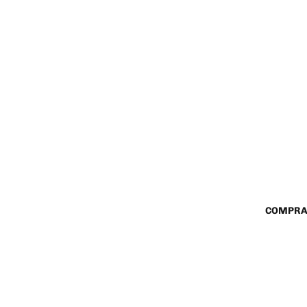
COMPRA
$ 368