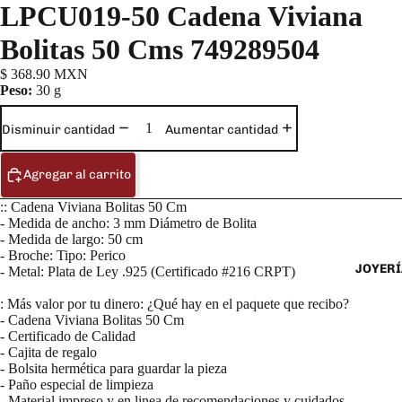
LPCU019-50 Cadena Viviana
Bolitas 50 Cms 749289504
$ 368.90 MXN
Peso:
30 g
Disminuir cantidad
Aumentar cantidad
Agregar al carrito
:: Cadena Viviana Bolitas 50 Cm
- Medida de ancho: 3 mm Diámetro de Bolita
- Medida de largo: 50 cm
- Broche: Tipo: Perico
JOYERÍ
- Metal: Plata de Ley .925 (Certificado #216 CRPT)
: Más valor por tu dinero: ¿Qué hay en el paquete que recibo?
- Cadena Viviana Bolitas 50 Cm
- Certificado de Calidad
- Cajita de regalo
- Bolsita hermética para guardar la pieza
- Paño especial de limpieza
- Material impreso y en linea de recomendaciones y cuidados