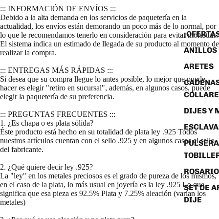
::: INFORMACIÓN DE ENVÍOS :::
Debido a la alta demanda en los servicios de paquetería en la
actualidad, los envíos están demorando un poco más de lo normal, por
¡OFERTAS
lo que le recomendamos tenerlo en consideración para evitar molestias.
El sistema indica un estimado de llegada de su producto al momento de
ANILLOS
realizar la compra.
ARETES
::: ENTREGAS MÁS RÁPIDAS :::
Si desea que su compra llegue lo antes posible, lo mejor que puede
CADENAS
hacer es elegir "retiro en sucursal", además, en algunos casos, puede
COLLARE
elegir la paquetería de su preferencia.
DIJES Y
::: PREGUNTAS FRECUENTES :::
1. ¿Es chapa o es plata sólida?
ESCLAVA
Éste producto está hecho en su totalidad de plata ley .925 Todos
nuestros artículos cuentan con el sello .925 y en algunos casos el sello
PULSERA
del fabricante.
TOBILLE
2. ¿Qué quiere decir ley .925?
ROSARIO
La "ley" en los metales preciosos es el grado de pureza de los mismos,
en el caso de la plata, lo más usual en joyería es la ley .925 Lo que
SET DE A
significa que esa pieza es 92.5% Plata y 7.25% aleación (varían los
DIJE
metales)