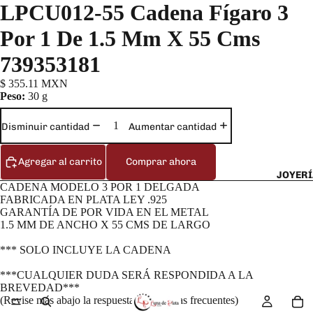
LPCU012-55 Cadena Fí­garo 3
Por 1 De 1.5 Mm X 55 Cms
739353181
$ 355.11 MXN
Peso:
30 g
Disminuir cantidad
Aumentar cantidad
Agregar al carrito
Comprar ahora
JOYERÍ
CADENA MODELO 3 POR 1 DELGADA
FABRICADA EN PLATA LEY .925
GARANTÍA DE POR VIDA EN EL METAL
1.5 MM DE ANCHO X 55 CMS DE LARGO
*** SOLO INCLUYE LA CADENA
***CUALQUIER DUDA SERÁ RESPONDIDA A LA
BREVEDAD***
(Revise más abajo la respuesta a preguntas frecuentes)