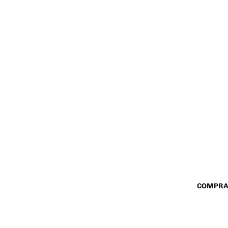
COMPRA
$ 355