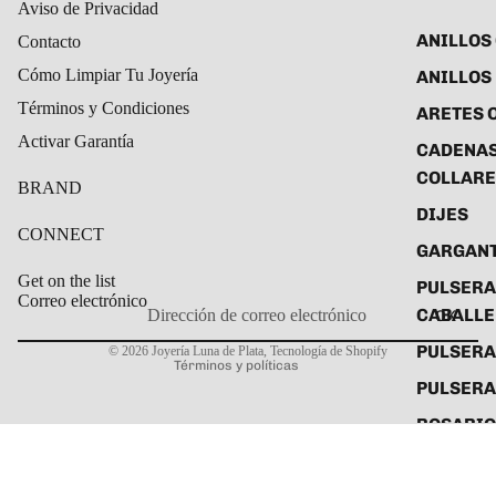
Aviso de Privacidad
ANILLOS
Contacto
Cómo Limpiar Tu Joyería
ANILLOS
Términos y Condiciones
ARETES 
Activar Garantía
CADENAS
COLLARE
BRAND
DIJES
CONNECT
GARGANT
Get on the list
PULSERA
Correo electrónico
CABALL
OK
Política de privacidad
PULSER
© 2026
Joyería Luna de Plata
,
Tecnología de Shopify
Términos y políticas
PULSERA
ROSARIO
TOBILLE