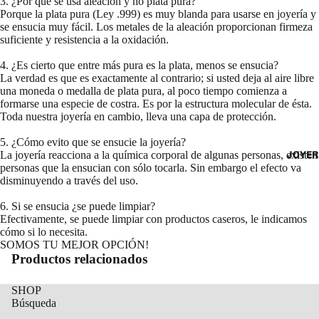
3. ¿Por qué se usa aleación y no plata pura?
Porque la plata pura (Ley .999) es muy blanda para usarse en joyería y
se ensucia muy fácil. Los metales de la aleación proporcionan firmeza
suficiente y resistencia a la oxidación.
4. ¿Es cierto que entre más pura es la plata, menos se ensucia?
La verdad es que es exactamente al contrario; si usted deja al aire libre
una moneda o medalla de plata pura, al poco tiempo comienza a
formarse una especie de costra. Es por la estructura molecular de ésta.
Toda nuestra joyería en cambio, lleva una capa de protección.
5. ¿Cómo evito que se ensucie la joyería?
JOYER
La joyería reacciona a la química corporal de algunas personas, existen
personas que la ensucian con sólo tocarla. Sin embargo el efecto va
disminuyendo a través del uso.
6. Si se ensucia ¿se puede limpiar?
Efectivamente, se puede limpiar con productos caseros, le indicamos
cómo si lo necesita.
SOMOS TU MEJOR OPCIÓN!
Productos relacionados
SHOP
Búsqueda