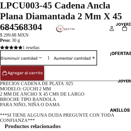
LPCU003-45 Cadena Ancla
Plana Diamantada 2 Mm X 45
684568304
JOYERÍ
$ 299.88 MXN
Peso:
30 g
1 reseñas
¡OFERTAS
Disminuir cantidad
Aumentar cantidad
ANILLOS
ARETES
Agregar al carrito
JOYER
CADENAS
PRECIOS CADENA DE PLATA .925
MODELO: GUCHI 2 MM
COLLARE
2 MM DE ANCHO X 45 CMS DE LARGO
DIJES Y
BROCHE TIPO BANDOLA
PARA NIÑO, NIÑA O DAMA
ESCLAVA
ANILLOS
***SI TIENE ALGUNA DUDA PREGUNTE CON TODA
PULSERA
ANILLOS
CONFIANZA***
TOBILLE
Productos relacionados
ARETES 