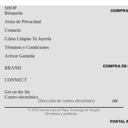
ROSARIO
CADENAS
SHOP
COMPRA
Búsqueda
SET DE A
COLLARE
DIJE
Aviso de Privacidad
DIJES
Contacto
GARGANT
Cómo Limpiar Tu Joyería
PULSERA
Términos y Condiciones
CABALL
Activar Garantía
PULSER
COMPRA EN 
BRAND
PULSERA
ROSARIO
CONNECT
TOBILLE
Get on the list
Correo electrónico
OK
Política de privacidad
© 2026
Joyería Luna de Plata
,
Tecnología de Shopify
Términos y políticas
PORTAL 