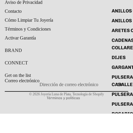
Aviso de Privacidad
ANILLOS
Contacto
Cómo Limpiar Tu Joyería
ANILLOS
Términos y Condiciones
ARETES 
Activar Garantía
CADENAS
COLLARE
BRAND
DIJES
CONNECT
GARGANT
Get on the list
PULSERA
Correo electrónico
CABALL
OK
Política de privacidad
PULSER
© 2026
Joyería Luna de Plata
,
Tecnología de Shopify
Términos y políticas
PULSERA
ROSARIO
TOBILLE