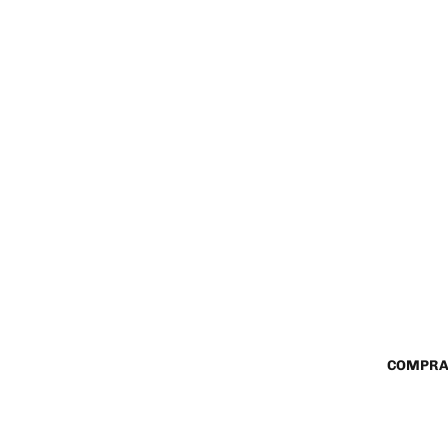
COMPRA
$ 218