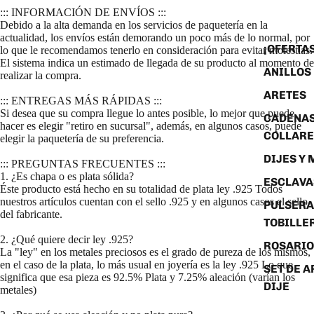
::: INFORMACIÓN DE ENVÍOS :::
Debido a la alta demanda en los servicios de paquetería en la
actualidad, los envíos están demorando un poco más de lo normal, por
¡OFERTAS
lo que le recomendamos tenerlo en consideración para evitar molestias.
El sistema indica un estimado de llegada de su producto al momento de
ANILLOS
realizar la compra.
ARETES
::: ENTREGAS MÁS RÁPIDAS :::
Si desea que su compra llegue lo antes posible, lo mejor que puede
CADENAS
hacer es elegir "retiro en sucursal", además, en algunos casos, puede
COLLARE
elegir la paquetería de su preferencia.
DIJES Y
::: PREGUNTAS FRECUENTES :::
1. ¿Es chapa o es plata sólida?
ESCLAVA
Éste producto está hecho en su totalidad de plata ley .925 Todos
nuestros artículos cuentan con el sello .925 y en algunos casos el sello
PULSERA
del fabricante.
TOBILLE
2. ¿Qué quiere decir ley .925?
ROSARIO
La "ley" en los metales preciosos es el grado de pureza de los mismos,
en el caso de la plata, lo más usual en joyería es la ley .925 Lo que
SET DE A
significa que esa pieza es 92.5% Plata y 7.25% aleación (varían los
DIJE
metales)