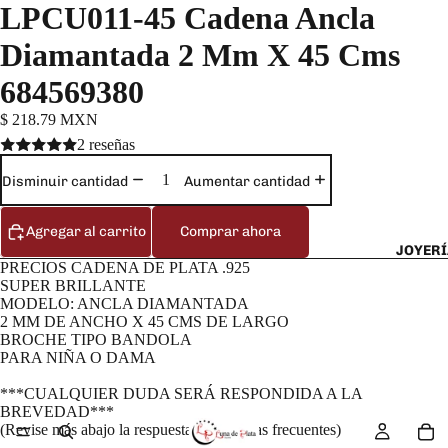
LPCU011-45 Cadena Ancla
Diamantada 2 Mm X 45 Cms
684569380
$ 218.79 MXN
2 reseñas
Disminuir cantidad
Aumentar cantidad
Agregar al carrito
Comprar ahora
JOYERÍ
PRECIOS CADENA DE PLATA .925
SUPER BRILLANTE
MODELO: ANCLA DIAMANTADA
2 MM DE ANCHO X 45 CMS DE LARGO
BROCHE TIPO BANDOLA
PARA NIÑA O DAMA
***CUALQUIER DUDA SERÁ RESPONDIDA A LA
BREVEDAD***
(Revise más abajo la respuesta a preguntas frecuentes)