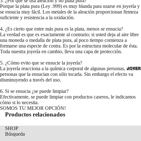
3. ¿Por qué se usa aleación y no plata pura?
Porque la plata pura (Ley .999) es muy blanda para usarse en joyería y
se ensucia muy fácil. Los metales de la aleación proporcionan firmeza
suficiente y resistencia a la oxidación.
4. ¿Es cierto que entre más pura es la plata, menos se ensucia?
La verdad es que es exactamente al contrario; si usted deja al aire libre
una moneda o medalla de plata pura, al poco tiempo comienza a
formarse una especie de costra. Es por la estructura molecular de ésta.
Toda nuestra joyería en cambio, lleva una capa de protección.
5. ¿Cómo evito que se ensucie la joyería?
JOYER
La joyería reacciona a la química corporal de algunas personas, existen
personas que la ensucian con sólo tocarla. Sin embargo el efecto va
disminuyendo a través del uso.
6. Si se ensucia ¿se puede limpiar?
Efectivamente, se puede limpiar con productos caseros, le indicamos
cómo si lo necesita.
SOMOS TU MEJOR OPCIÓN!
Productos relacionados
SHOP
Búsqueda