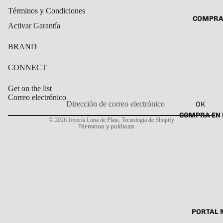
ROSARIO
Términos y Condiciones
CADENAS
COMPRA
SET DE A
COLLARE
Activar Garantía
DIJE
DIJES
BRAND
GARGANT
CONNECT
PULSERA
CABALL
Get on the list
Correo electrónico
PULSER
OK
Política de privacidad
COMPRA EN 
PULSERA
© 2026
Joyería Luna de Plata
,
Tecnología de Shopify
Términos y políticas
ROSARIO
TOBILLE
PORTAL 