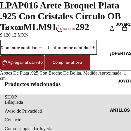
LPAP016 Arete Broquel Plata
.925 Con Cristales Círculo OB
TaxcoMLM910004292
JOYERÍ
$ 120.12 MXN
Disminuir cantidad
Aumentar cantidad
¡OFERTAS
Agregar al carrito
Comprar ahora
ANILLOS
ARETES
Aretes De Plata .925 Con Broche De Bolita, Medida Aproximada: 1
cm
JOYER
CADENAS
Productos relacionados
COLLARE
SHOP
DIJES Y
Búsqueda
ESCLAVA
ANILLOS
Aviso de Privacidad
PULSERA
ANILLOS
Contacto
TOBILLE
Cómo Limpiar Tu Joyería
ARETES 